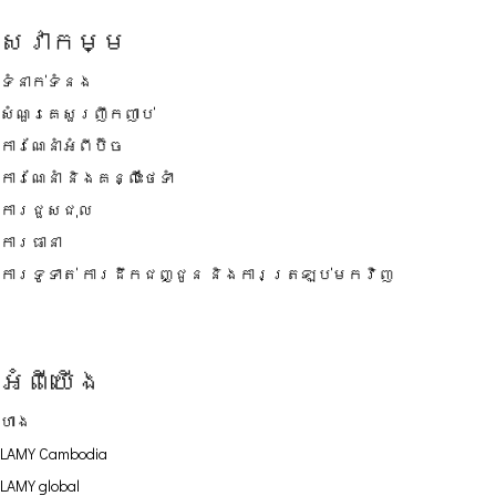
សេវាកម្ម
ទំនាក់ទំនង
សំណួរគេសួរញឹកញាប់
ការណែនាំអំពីប៊ិច
ការណែនាំ និងគន្លឹះថែទាំ
ការជួសជុល
ការធានា
ការទូទាត់ ការដឹកជញ្ជូន និងការត្រឡប់មកវិញ
អំពីយើង
ហាង
LAMY Cambodia
LAMY global