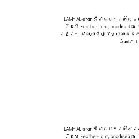
LAMY AL-star គឺជាឧបករណ៍សរ
រឹងមាំ Feather-light, anodi
រដូវ។ អាលុយមីញ៉ូជាមួយឈុតដែក ក
សំអាត។ 
LAMY AL-star គឺជាឧបករណ៍សរ
រឹងមាំ Feather-light, anodi