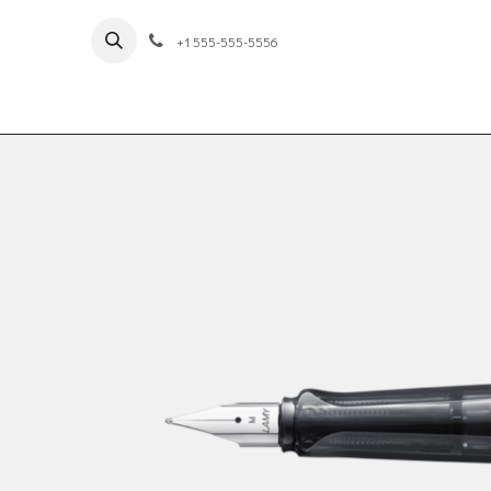
Skip to Content
+1 555-555-5556
ឧបករណ៏សរសេរដោយដៃ
ឧបករណ៏ផាត់ពណ