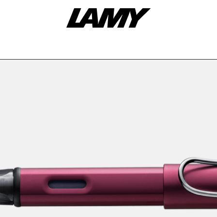
៏ & ឧបករណ៏គូរ
សម្ភារះបន្ថែម
ឈុតកាដូ
ក