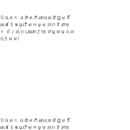
បំផុត។ ផលិតពីអាលុយមីញ៉ូមដ៏
ក និងឈុតដែកធ្វើសកម្មភាពនិទាឃ
 ។ ជ័រលុប LAMY Z 18 ជាមួយម្ជុល
 0,5 មម)
បំផុត។ ផលិតពីអាលុយមីញ៉ូមដ៏
ក និងឈុតដែកធ្វើសកម្មភាពនិទាឃ