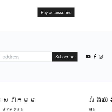
Buy accessories
Subscribe
សេវាកម្ម
អំពីយើ
ទំនាក់ទំនង
ហាង