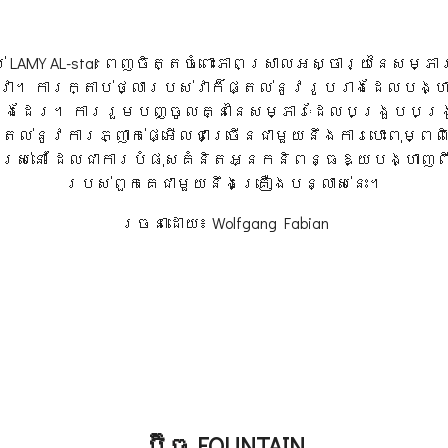
LAMY AL-star ពេញចិត្តចំពោះភាព​ស្រាលអស្ចារ្យនៃសម្ភារៈដ
វា។ ការក្តាប់ថ្លារបស់វាក៏ផ្តល់នូវរូបរាងដែលបង្ហ
ំផងដែរ។ ការរួមបញ្ចូលគ្នានៃសម្ភារៈដែលបង្រួបបង្រ
ះផ្តល់នូវការភ្ញាក់ផ្អើលជាច្រើនជាមួយនឹងការបោះពុម្ព
ៀបរស់នៅ ដែលជាការបំផុសគំនិតអ្នកនិពន្ធឱ្យបង្ហា
របស់ពួកគេជាមួយនឹងគ្រឿងបន្លាស់នេះ។
រចនាដោយ៖ Wolfgang Fabian
ប៊ិច FOUNTAIN