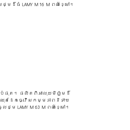
ថ្មដ៏ធំ LAMY M 16 M ពណ៌ខ្មៅ។
បំផុត។ ផលិតពីអាលុយមីញ៉ូមដ៏
ក និងឈុតដែកធ្វើសកម្មភាពនិទាឃ
ចូលថ្ម LAMY M 63 M ពណ៌ខ្មៅ។