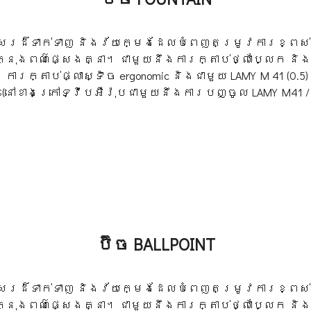
សេរដ៏ទាក់ទាញ និងវ័យក្មេងដែលបំពេញតម្រូវការខ្ពស់
sed នៅក្នុងពណ៌ផ្សេងគ្នា។ ជាមួយនឹងការក្តាប់ថ្លាប្លែ
ារក្តាប់ផ្លាស្ទិច ergonomic និងជាមួយ LAMY M 41 (0.5)
(នៅខាងក្រៅទ្វីបអឺរ៉ុបជាមួយនឹងការបញ្ចូល LAMY M41 /
ប៊ិច BALLPOINT
សេរដ៏ទាក់ទាញ និងវ័យក្មេងដែលបំពេញតម្រូវការខ្ពស់
sed នៅក្នុងពណ៌ផ្សេងគ្នា។ ជាមួយនឹងការក្តាប់ថ្លាប្លែ