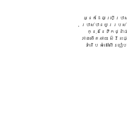
អ្នកដែលប្រើប្រាស់ 
ប្រាស់បានយូររបស់
ក្នុងនៃទឹកថ្នា
ភាពឆើតឆាយ ស៊េរីនេ
ទំនើប សំដៅលើរប