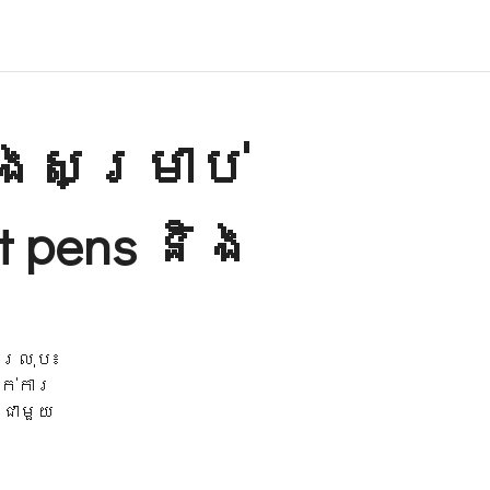
ាងសម្រាប់
int pens និង
័រលុប៖
ាក់ការ
ជាមួយ