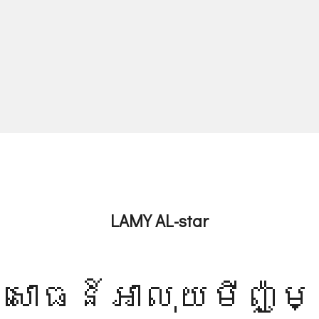
LAMY AL-star
សោធន៍អាលុយមីញ៉ូម