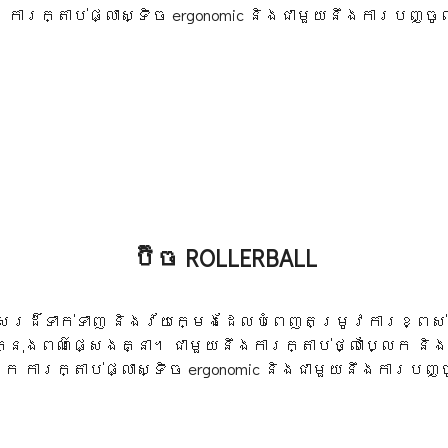
ការក្តាប់ផ្លាស្ទិច ergonomic និងជាមួយនឹងការបញ្ចូល
ប៊ិច ROLLERBALL
សេរដ៏ទាក់ទាញ និងវ័យក្មេងដែលបំពេញតម្រូវការខ្ពស់
sed នៅក្នុងពណ៌ផ្សេងគ្នា។ ជាមួយនឹងការក្តាប់ថ្លាប្លែ
ក ការក្តាប់ផ្លាស្ទិច ergonomic និងជាមួយនឹងការបញ្