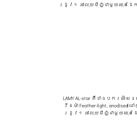
រដូវ។ អាលុយមីញ៉ូជាមួយឈុតដែក 
LAMY AL-star គឺជាឧបករណ៍សរ
រឹងមាំ Feather-light, anodi
រដូវ។ អាលុយមីញ៉ូជាមួយឈុតដែ