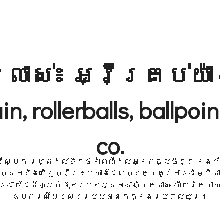
លាស់៖ អ្វីគ្រប់យ៉
in, rollerballs, ballpo
co.
រោមស្បែក រហូតដល់ទឹកថ្នាំពណ៌ដែលអ្នកចូលចិត្ត និងជ
េះអ្នកនឹងឃើញអ្វីគ្រប់យ៉ាងដែលអ្នកត្រូវការដើម្បីដ
រដោយដៃដ៏ល្អបំផុតរបស់អ្នកនៅលើក្រដាស ហើយរីករាយ
ឧបករណ៍សរសេររបស់អ្នកក្នុងរយៈពេលយូរ។