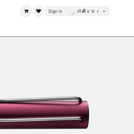
Sign in
ភាសាខ្មែរ
ារបំផុសគំនិត
​អំពី LAMY
បញ្ជាទិញ
ទីតាំងហាង