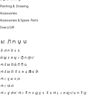
Painting & Drawing
Accessories
Accessories & Spare Parts
Give a Gift
សេវាកម្ម
ទំនាក់ទំនង
សំណួរគេសួរញឹកញាប់
ការណែនាំអំពីប៊ិច
ការណែនាំ និងគន្លឹះថែទាំ
ការជួសជុល
ការធានា
ការទូទាត់ ការដឹកជញ្ជូន និងការត្រឡប់មកវិញ