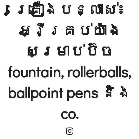
គ្រឿងបន្លាស់៖
អ្វីគ្រប់យ៉ាង
សម្រាប់ប៊ិច
fountain, rollerballs,
ballpoint pens និង
co.