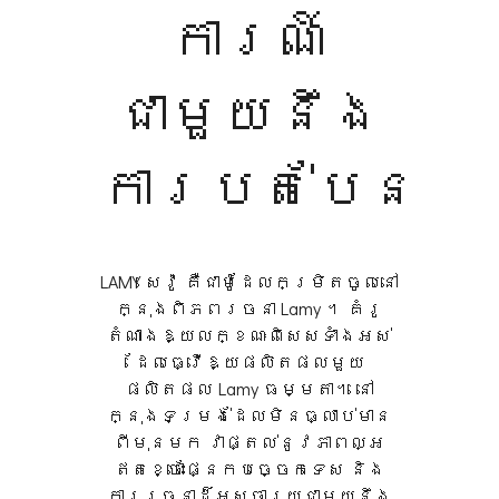
ការណ៍
ជាមួយនឹង
ការបត់បែន
LAMY សេវ៉ូ គឺជាម៉ូដែលកម្រិតចូលនៅ
ក្នុងពិភពរចនា Lamy ។ គំរូ
តំណាងឱ្យលក្ខណៈពិសេសទាំងអស់
ដែលធ្វើឱ្យផលិតផលមួយ
ផលិតផល Lamy ធម្មតា។ នៅ
ក្នុងទម្រង់ដែលមិនធ្លាប់មាន
ពីមុនមក វាផ្តល់នូវភាពល្អ
ឥតខ្ចោះផ្នែកបច្ចេកទេស និង
ការរចនាដ៏អស្ចារ្យជាមួយនឹង