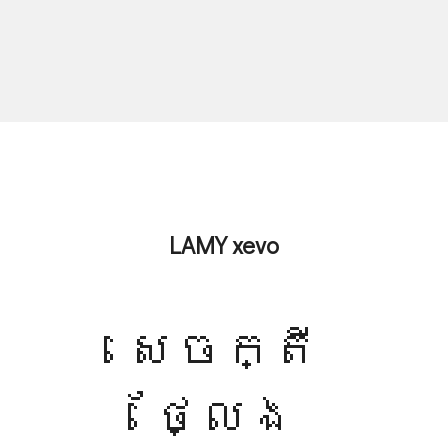
LAMY xevo
សេចក្តី
ថ្លែង