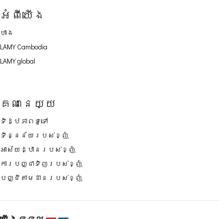
អំពីយើង
ហាង
LAMY Cambodia
LAMY global
គណនេយ្យ
ទិដ្ឋភាពទូទៅ
ទិន្នន័យរបស់ខ្ញុំ
អាស័យដ្ឋានរបស់ខ្ញុំ
ការបញ្ជាទិញរបស់ខ្ញុំ
បញ្ជីតាមដានរបស់ខ្ញុំ