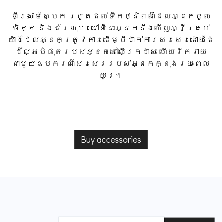
​ពីស្រោមស្បែក រហូតដល់ទឹកថ្នាំពណ៌ដែលអ្នកចូល
ចិត្ត និងជ័រលុប៖ នៅទីនេះអ្នកនឹងឃើញអ្វីគ្រប់
យ៉ាងដែលអ្នកត្រូវការដើម្បីដាក់ការសរសេរដោយដៃ
ដ៏ល្អបំផុតរបស់អ្នកនៅលើក្រដាស ហើយរីករាយ
ជាមួយឧបករណ៍សរសេររបស់អ្នកក្នុងរយៈពេល
យូរ។
Buy accessories