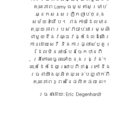
គុណភាព Lamy ធម្មតាសម្រាប់
អ្នកសរសេរញឹកញាប់ក្នុង
សម័យទំនើប។ រាងកាយដែលមាន
តុល្យភាពរបស់វាចាប់អារម្មណ៍
ជាមួយនឹងវណ្ឌវង្កដែលដំណើរ
ការដោយសេរី និងការផ្លាស់ប្តូរ
ដែលមិនអាចបែងចែកបានពី
ត្រីកោណចូលទៅក្នុងរង្វង់។
ឈុតដែកដែលស្រោបពីខាងក្រៅ និង
រចនាយ៉ាងល្អិតល្អន់បញ្ជាក់ពី
គុណភាពខ្ពស់នៃផលិតផលនេះ។
រចនា​ដោយ: Eric Degenhardt