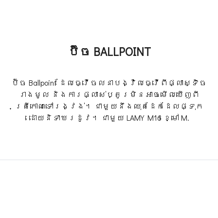
ប៊ិច BALLPOINT
ប៊ិច Ballpoint ​ដែល​ធ្វើ​ចលនា​បង្វិល​ធ្វើ​ពី​ផ្លាស្ទិច​
រាង​មូល និង​ការ​ផ្លាស់​ប្តូរ​មិន​អាច​មើល​ឃើញ​ពី​
ត្រីកោណ​ទៅ​រង្វង់។ ជាមួយនឹងឈុតដែកដែលផ្ទុក
ដោយនិទាឃរដូវ។ ជាមួយ LAMY M16 ខ្មៅ M.​